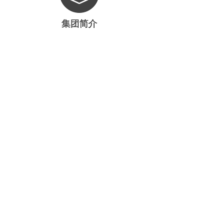
集团简介
以电气产业为主导，环保、能源、
新材料等产业齐头并进，集制造、
研发、贸易、信息服务
浏览 →
188-2005-1423